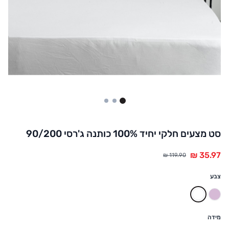
3
2
1
סט מצעים חלקי יחיד 100% כותנה ג'רסי 90/200
צבע
לבן
לילך בהיר
מידה