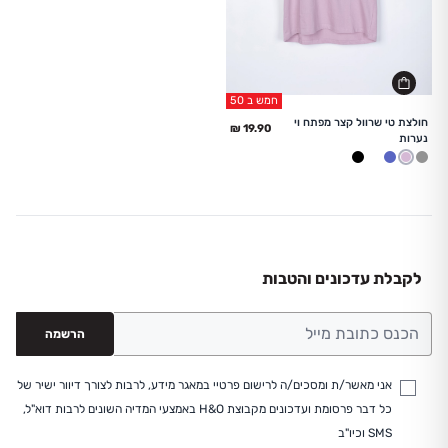
חמש ב 50
החל מ
חולצת טי שרוול קצר מפתח וי
נערות
מלאנז
לבן
לילך בהיר
שחור
ג'ינס בהיר
לקבלת עדכונים והטבות
הרשמה
אני מאשר/ת ומסכים/ה לרישום פרטיי במאגר מידע, לרבות לצורך דיוור ישיר של
כל דבר פרסומת ועדכונים מקבוצת H&O באמצעי המדיה השונים לרבות דוא"ל,
SMS וכיו"ב