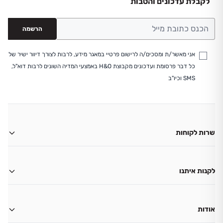
לקבלת עדכונים והטבות
הרשמה
אני מאשר/ת ומסכים/ה לרישום פרטיי במאגר מידע, לרבות לצורך דיוור ישיר של
כל דבר פרסומת ועדכונים מקבוצת H&O באמצעי המדיה השונים לרבות דוא"ל,
SMS וכיו"ב
שרות לקוחות
משלוחים
החזרות
לקנות איתנו
ביטול עסקה
החשבון שלי
צור קשר
גיפט קארד
אודות
שאלות ותשובות