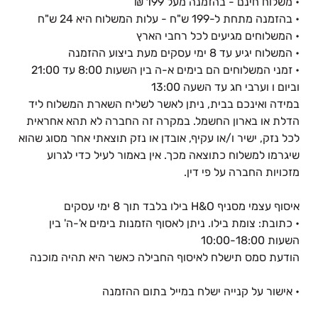
• משלוח חינם - בהזמנה מעל 199 ₪
• בהזמנה מתחת ל-199 ש"ח - עלות המשלוח היא 24 ש"ח
• המשלוחים מגיעים לכל רחבי הארץ
• המשלוח יגיע עד 8 ימי עסקים מעת ביצוע ההזמנה
• זמני המשלוחים הם בימים א-ה בין השעות 8:00 עד 21:00
וביום ו וערבי חג עד השעה 13:00
במידה ואינכם בבית, ניתן לאשר לשליח השארת המשלוח ליד
הדלת או בארון החשמל. במקרה זה החברה לא תהא אחראית
לכל נזק, ישיר ו/או עקיף, אובדן או נזק תוצאתי אחר מסוג שהוא
שיגרמו למשלוח כתוצאה מכך. אין באמור לעיל כדי לגרוע
מזכויות החברה על פי דין.
איסוף עצמי מסניף H&O בילו בלבד תוך 8 ימי עסקים
• כתובת: צומת בילו. ניתן לאסוף הזמנות בימים א'-ה' בין
השעות 10:00-18:00
הודעת סמס תישלח לאיסוף החבילה כאשר היא תהיה מוכנה
• אישור על קנייה ישלח במייל בתום ההזמנה