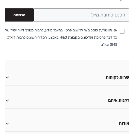
הרשמה
אני מאשר/ת ומסכים/ה לרישום פרטיי במאגר מידע, לרבות לצורך דיוור ישיר של
כל דבר פרסומת ועדכונים מקבוצת H&O באמצעי המדיה השונים לרבות דוא"ל,
SMS וכיו"ב
שרות לקוחות
משלוחים
החזרות
לקנות איתנו
ביטול עסקה
החשבון שלי
צור קשר
גיפט קארד
אודות
שאלות ותשובות
תקנון מועדון לקוחות H&O