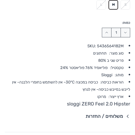
L
M
S
כמות:
SKU:
5436564182M
סוג מוצר:
תחתונים
פריט שני ב 80%
טקסטיל:
פוליאמיד 76% פוליאסטר 24%
מותג:
Sloggi
הוראות כביסה:
כביסה במכונה 30°C~ אין להשתמש בחומרי הלבנה~ אין
לייבש במייבש כביסה~ אין לגהץ
ארץ ייצור:
מרוקו
sloggi ZERO Feel 2.0 Hipster
משלוחים / החזרות
פרטי שילוח