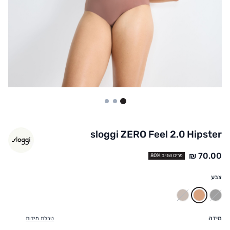
3
2
1
sloggi ZERO Feel 2.0 Hipster
פריט שני ב 80%
צבע
שחור
גוף
שוקו
מידה
טבלת מידות