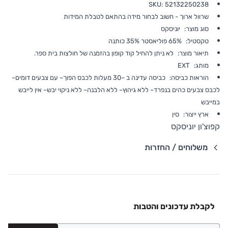
SKU:
52132250238
שרוול ארוך - חשוב לבחור מידה בהתאם לטבלת המידות
סוג מוצר:
יוניסקס
טקסטיל:
65% פוליאסטר 35% כותנה
תיאור מוצר:
לא ניתן להחיל קוד קופון בהזמנה של חולצות בית ספר.
מותג:
EXT
הוראות כביסה:
כביסה עדינה ב –30 מעלות לכבס הפוך~ עם צבעים דומים~
לכבס צבעים כהים בנפרד~ ללא גיהוץ~ ללא הלבנה~ ללא ניקוי יבש~ אין לייבש
במייבש
ארץ ייצור:
סין
קפוצ'ון יוניסקס
משלוחים / החזרות
פרטי שילוח
משלוח סחורה עד הבית עם שליח
• משלוח חינם - בהזמנה מעל 199 ש"ח
לקבלת עדכונים והטבות
• בהזמנה מתחת ל-199 ש"ח - עלות המשלוח היא 24 ש"ח
• המשלוחים מגיעים לכל רחבי הארץ