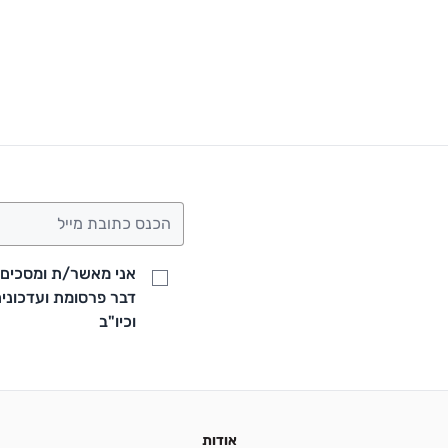
אני מאשר/ת ומסכים/ה
וחות בצ'אט באתר
וכיו"ב
10:00-1
אודות