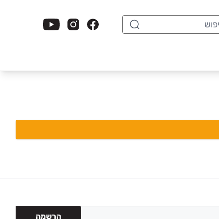
וש
הרשמה