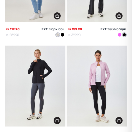
מעיל סופטשל EXT
ווסט אקטיב EXT
מחיר מלא
מחיר מלא
289.90 ₪
399.90 ₪
שחור
ורוד
בז
שחור