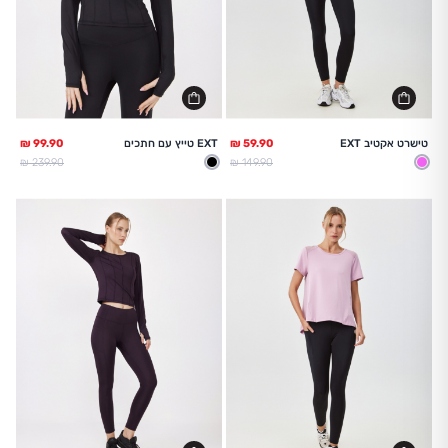
טישרט אקטיב EXT
EXT טייץ עם חתכים
מחיר מלא
מחיר מלא
239.90 ₪
149.90 ₪
ורוד
שחור