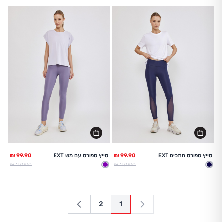
טייץ ספורט חתכים EXT
טייץ ספורט עם מש EXT
מחיר מלא
מחיר מלא
239.90 ₪
239.90 ₪
אינדיגו כהה
סגול
2
1
עמוד
You're currently reading page