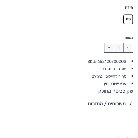
מידה
OS
כמות:
SKU:
6521207002OS
מותג:
מותג כללי
מחיר לחיילים:
29.92
ארץ ייצור:
סין
שק כביסה מחולק
משלוחים / החזרות
פרטי שילוח
משלוח סחורה עד הבית עם שליח
• משלוח חינם - בהזמנה מעל 199 ש"ח