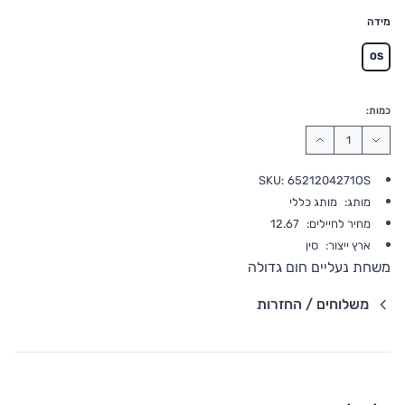
מידה
OS
כמות:
SKU:
6521204271OS
מותג:
מותג כללי
מחיר לחיילים:
12.67
ארץ ייצור:
סין
משחת נעליים חום גדולה
משלוחים / החזרות
פרטי שילוח
משלוח סחורה עד הבית עם שליח
• משלוח חינם - בהזמנה מעל 199 ש"ח