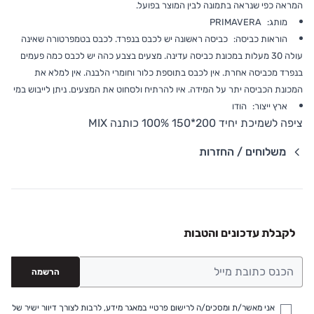
המראה כפי שנראה בתמונה לבין המוצר בפועל.
מותג:
PRIMAVERA
הוראות כביסה:
כביסה ראשונה יש לכבס בנפרד. לכבס בטמפרטורה שאינה
עולה 30 מעלות במכונת כביסה עדינה. מצעים בצבע כהה יש לכבס כמה פעמים
בנפרד מכביסה אחרת. אין לכבס בתוספת כלור וחומרי הלבנה. אין למלא את
המכונת הכביסה יתר על המידה. איו להרתיח ולסחוט את המצעים. ניתן לייבוש במי
ארץ ייצור:
הודו
ציפה לשמיכת יחיד 200*150 100% כותנה MIX
משלוחים / החזרות
פרטי שילוח
משלוח סחורה עד הבית עם שליח
• משלוח חינם - בהזמנה מעל 199 ש"ח
לקבלת עדכונים והטבות
• בהזמנה מתחת ל-199 ש"ח - עלות המשלוח היא 24 ש"ח
• המשלוחים מגיעים לכל רחבי הארץ
הרשמה
• משלוח יגיע לכל המאוחר תוך 8 ימי עסקים מעת ביצוע
ההזמנה
אני מאשר/ת ומסכים/ה לרישום פרטיי במאגר מידע, לרבות לצורך דיוור ישיר של
• לפניות ובירורים בנושא משלוחים אנא פנו לשירות הלקוחות