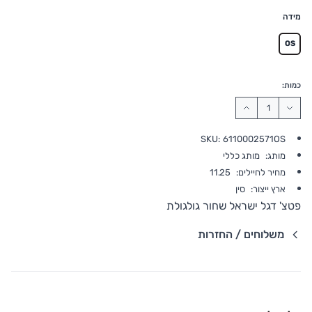
מידה
OS
כמות:
SKU:
6110002571OS
מותג:
מותג כללי
מחיר לחיילים:
11.25
ארץ ייצור:
סין
פטצ' דגל ישראל שחור גולגולת
משלוחים / החזרות
פרטי שילוח
משלוח סחורה עד הבית עם שליח
• משלוח חינם - בהזמנה מעל 199 ש"ח