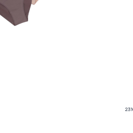
93 ניילון %7 ספנדקס בטנה: 73% ניילון 23%