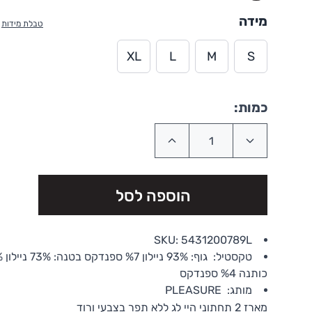
מידה
טבלת מידות
XL
L
M
S
כמות:
הוספה לסל
SKU:
5431200789L
טקסטיל:
גוף: %
כותנה %4 ספנדקס
מותג:
PLEASURE
מארז 2 תחתוני היי לג ללא תפר בצבעי ורוד