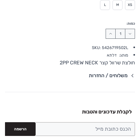
L
M
XS
כמות:
SKU:
5426719502L
מותג:
דלתא
חולצת שרוול קצר 2PP CREW NECK
משלוחים / החזרות
פרטי שילוח
משלוח סחורה עד הבית עם שליח
• משלוח חינם - בהזמנה מעל 199 ש"ח
לקבלת עדכונים והטבות
• בהזמנה מתחת ל-199 ש"ח - עלות המשלוח היא 24 ש"ח
• המשלוחים מגיעים לכל רחבי הארץ
הרשמה
• משלוח יגיע לכל המאוחר תוך 8 ימי עסקים מעת ביצוע
ההזמנה