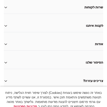
שרות לקוחות
משלוחים
החזרות
לקנות איתנו
ביטול עסקה
החשבון שלי
צור קשר
גיפט קארד
אודות
שאלות ותשובות
תקנון מועדון לקוחות H&O
הצהרת נגישות
תקנון בית ספר
שמירת פרטיות
הסיפור שלנו
מבצע סניפים
תקנון האתר
אודותינו
תקנון מבצע אתר
הסניפים שלנו
צריכים עזרה?
תקנון מבצע טריומף
מאמרים
איתור סניפים
באתר זה נעשה שימוש בעוגיות (Cookies) לצורך שיפור חווית הגלישה, ניתוח
תנועות משתמשים והתאמת תוכן אישי. במסגרת זו, אנו עשויים לשתף מידע
צור קשר
מדיניות פרטיות
|
הצהרת נגישות
עם גורמי פרסום חיצוניים להצגת מודעות מותאמות. גלישתך באתר מהווה
אייץ אנד או רשתות אופנה (2003) בע"מ ח.פ. 513480947 , חוצות שפיים קיבוץ שפיים
הסכמה לשימוש זה. למידע נוסף ניתן לעיין ב
מדיניות הפרטיות
.