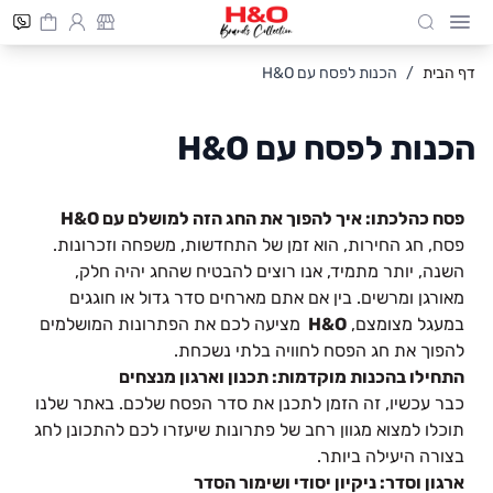
Cart
חיפוש
Skip to Conten
דף הבית
/
הכנות לפסח עם H&O
הכנות לפסח עם H&O
פסח כהלכתו: איך להפוך את החג הזה למושלם עם
H&O
פסח, חג החירות, הוא זמן של התחדשות, משפחה וזכרונות.
השנה, יותר מתמיד, אנו רוצים להבטיח שהחג יהיה חלק,
מאורגן ומרשים. בין אם אתם מארחים סדר גדול או חוגגים
במעגל מצומצם,
H&O
מציעה לכם את הפתרונות המושלמים
להפוך את חג הפסח לחוויה בלתי נשכחת.
התחילו בהכנות מוקדמות: תכנון וארגון מנצחים
כבר עכשיו, זה הזמן לתכנן את סדר הפסח שלכם. באתר שלנו
תוכלו למצוא מגוון רחב של פתרונות שיעזרו לכם להתכונן לחג
בצורה היעילה ביותר.
ארגון וסדר: ניקיון יסודי ושימור הסדר