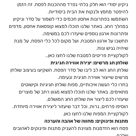
ניקיון יסודי הוא חלק בלתי נפרד מההכנות לפסח. זה הזמן
להיפטר מחמץ ולנקות את הבית ביסודיות.
השתמשו בפתרונות אחסון חכמים כדי לשמור על סדר וניקיון
במהלך החג. באתר שלנו תוכלו למצוא קופסאות אחסון, מדפים
ופתרונות ארגון נוספים שיעזרו לכם במשימה.
תחשבו על ארגון המטבח, ועל מקום לכל כלי הפסח, על מנת
שיהיה נגיש ונוח.
לקולקציית פריטים למטבח שלנו
לחצו כאן
..
שולחן חג מרשים: יצירת אווירה חגיגית
שולחן החג הוא לב ליבו של סדר הפסח. השקיעו בעיצוב שולחן
מרשים שייצור אווירה חגיגית ונעימה.
בחרו כלי הגשה איכותיים, מפות שולחן חגיגיות וקישוטים
מתאימים. באתר שלנו תוכלו למצוא מגוון רחב של מוצרים
שיעזרו לכם ליצור את שולחן החג המושלם.
הוסיפו פרחים, נרות, וכל דבר שיעזור ליצירת אווירה מיוחדת.
לקולקציית המפות שלנו
לחצו כאן
.
מתנות ופינוקים: מחווה של אהבה והערכה
פסח הוא הזדמנות מצוינת להעניק מתנות ופינוקים לאהובים
שלכם.