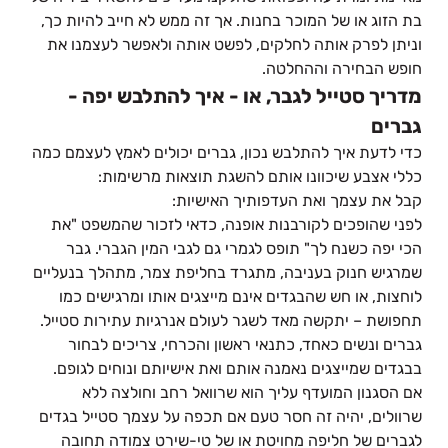
בת הזוג או של המוכר בחנות. אך זה ממש לא חייב להיות כך,
וניתן לפרק אותה לחלקים, לפשט אותה ולאפשר לעצמנו את
חופש הבחירה וההחלטה.
מדריך סטייל לגבר, או - איך להתלבש יפה -
גברים
כדי לדעת איך להתלבש נכון, גברים יכולים לאמץ לעצמם כמה
כללי אצבע שיכוונו אותם להשגת תוצאות מרשימות:
קבל את עצמך ואת העדפותיך האישיות:
לפני שהופכים לקורבנות אופנה, כדאי לזכור שהמשפט "את
הכי יפה כשנח לך" תופס לגמרי גם לגבי המין הגברי. גבר
שמרגיש חנוק בעניבה, מתגרד בחליפת צמר, מתהלך בנעליים
לוחצות, או חש שהבגדים אינם מייצגים אותו ומרגישים כמו
תחפושת – יתקשה מאד לשגר לעולם אנרגיות עתירות סטייל.
גברים ונשים כאחד, כתנאי ראשון והכרחי, צריכים לבחור
בבגדים שמייצגים נאמנה אותם ואת אישיותם ונוחים לגופם.
אם הסגנון המועדף עליך הוא שרוואל רחב וחולצה ללא
שרוולים, יהיה זה חסר טעם אם תכפה על עצמך סטייל בגדים
לגברים של חליפה מחויטת או של טי-שירט צמודה תחובה