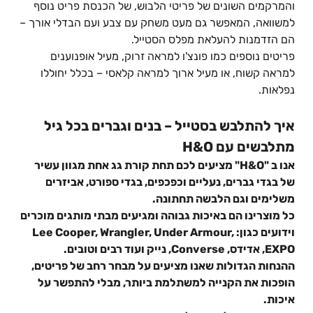
והמרקמים השונים של פריטי הלבוש, של הכנסת פריט נוסף
למשוואה, המאפשר גם מעט משחק עם צבע ועם הבדלי אורך –
הם הזדמנות להעלאת מפלס הסטייל.
פריטים נוספים כמו פונצ'ו למראה זרוק, מעיל אופנוענים
למראה קשוח, או מעיל ארוך למראה קלאסי – בכלל יחוללו
נפלאות.
איך להתלבש בסטייל – בנים וגברים בכל גיל
מתלבשים עם H&O
אנו ב "H&O" מציעים לכם תחת קורת גג אחת מגוון עשיר
של בגדי גברים, נעליים וכפכפים, בגדי ספורט, אביזרים
משלימים וגם הלבשה תחתונה.
כל מוצרינו הם באיכות גבוהה ומגיעים מבתי מותגים מוכרים
וידועים כגון: Lee Cooper, Wrangler, Under Armour,
EXPO, אדידס, Converse, נייק ועוד רבים וטובים.
ההנחות הגדולות שאנו מציעים על מבחר רחב של פריטים,
הופכות את הקנייה למשתלמת ביותר, מבלי להתפשר על
איכות.