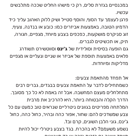
במכנסיים בגזרת סלים, רק כי מישהו החליט שככה מתלבשים
עכשיו.
פרגן לעצמך עד הסוף, והוסף סטייל ושיק ללוק האהוב עליך כיד
הדמיון הטובה, באמצעות אביזרים כמו: כובע או בנדנה, צעיף,
זוג סניקרס מושקעות, כפכפים בצבע מיוחד, מגפיים, חגורה,
תיק, או תכשיטים לגברים.
גם הופעה בסיסית וסולידית של
ג'ינס
וסווטשירט תשודרג
פלאים באמצעות תוספת של אביזר או שניים ונעליים או מגפיים
מדליקות ומיוחדות.
אל תפחד מהתאמת צבעים:
כשמתחילים לדבר על התאמת צבעים בבגדים, גברים רבים
מתחלחלים מעצם המחשבה. אבל זה באמת לא כל כך מסובך.
הדרך הקלה והבטוחה ביותר, היא להרכיב את מרבית
המלתחה מפריטים בגוונים ניטרליים שנראים טוב כמעט עם כל
צבע שמשדכים להם: שחור, אפור כהה ובהיר, כחול כהה, כחול
ג'ינס, גוני הלבן השונים, קרם ובז'.
נשמע משעמם? לא בהכרח. בגד בצבע ניטרלי יכול להיות