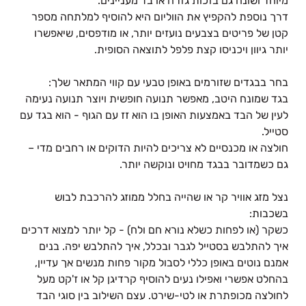
מיוחד ושונה גם בזכות גזרה או בד מעניינים.
דרך נוספת להקפיץ את הווליום היא להוסיף למלתחה מספר
קטן של פריטים בצבעים נועזים יותר, או מודפסים, שיאפשרו
יותר גיוון ויכניסו קצת פלפל לתוצאה הסופית.
בחר בבגדים שזורמים באופן טבעי עם קווי המתאר שלך:
בגד שמונח היטב, מאפשר תנועה חופשית ויוצר תנועה נעימה
לעין של הבד באמצעות האופן בו הוא זז עם הגוף - הוא בגד עם
סטייל.
חולצה או מכנסיים לא צריכים להיות הדוקים או רחבים מדי –
גם כשמדובר בבגד מחויט ונוקשה יותר.
נצל מזג אוויר קר או שהייה בחלל ממוזג להרכבת לבוש
בשכבות:
כשקר (או לפחות כשלא נורא חם ולח) - קל יותר למצוא דרכים
איך להתלבש בסטייל לגבר ובכלל, איך להתלבש יפה. בנים
אמנם נוטים באופן כללי לסבול מקור פחות מנשים אך עדיין,
בהחלט אפשרי ואפילו נעים להוסיף קרדיגן קל או ז'קט מעל
לחולצה מכופתרת או לטי-שירט. עצם השילוב בין סוגי הבד