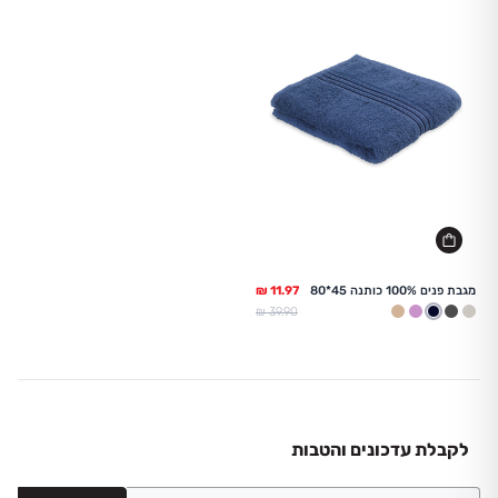
מגבת פנים 100% כותנה 45*80
מחיר מלא
39.90 ₪
בז
אפור
נייבי
לילך
טבעי
לקבלת עדכונים והטבות