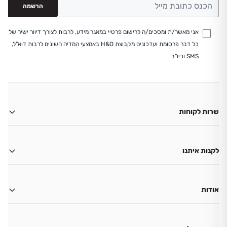
הרשמה
אני מאשר/ת ומסכים/ה לרישום פרטיי במאגר מידע, לרבות לצורך דיוור ישיר של
כל דבר פרסומת ועדכונים מקבוצת H&O באמצעי המדיה השונים לרבות דוא"ל,
SMS וכיו"ב
שרות לקוחות
משלוחים
החזרות
לקנות איתנו
ביטול עסקה
החשבון שלי
צור קשר
גיפט קארד
אודות
שאלות ותשובות
תקנון מועדון לקוחות H&O
הצהרת נגישות
תקנון בית ספר