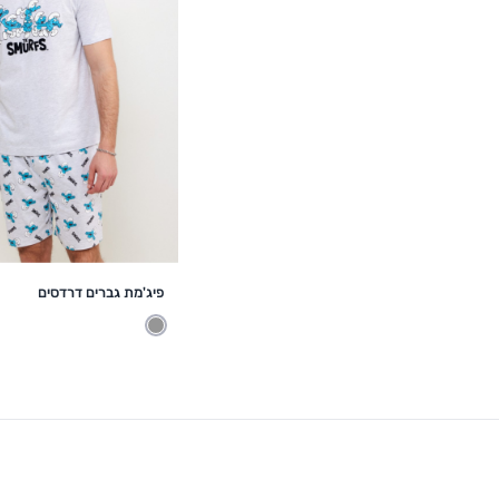
הוספה לסל
פיג'מת גברים דרדסים
מלאנז