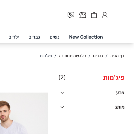
Cart
New Collection
נשים
גברים
ילדים
Skip to Conten
דף הבית
/
גברים
/
הלבשה תחתונה
/
פיג'מות
פיג'מות
(2)
צבע
מותג