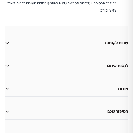
כל דבר פרסומת ועדכונים מקבוצת H&O באמצעי המדיה השונים לרבות דוא"ל,
SMS וכיו"ב
שרות לקוחות
משלוחים
החזרות
לקנות איתנו
ביטול עסקה
החשבון שלי
צור קשר
גיפט קארד
אודות
שאלות ותשובות
תקנון מועדון לקוחות H&O
הצהרת נגישות
תקנון בית ספר
שמירת פרטיות
הסיפור שלנו
מבצע סניפים
תקנון האתר
אודותינו
תקנון מבצע אתר