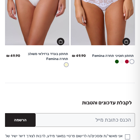
החל מ
החל מ
תחתון בונדד ברזילאי משולב
תחתון חוטיני תחרה Femina
תחרה Femina
לבן
לבן
דובדבן
ירוק בקבוק
שמנת
לקבלת עדכונים והטבות
הרשמה
אני מאשר/ת ומסכים/ה לרישום פרטיי במאגר מידע, לרבות לצורך דיוור ישיר של