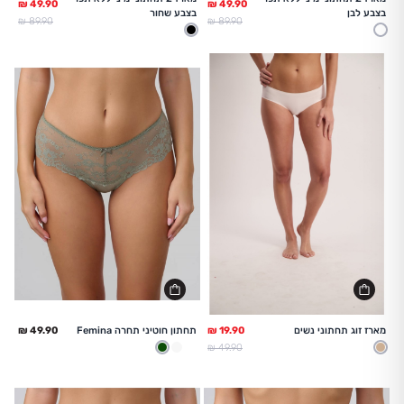
בצבע לבן
בצבע שחור
מחיר מלא
מחיר מלא
89.90 ₪
89.90 ₪
לבן
שחור
החל מ
מארז זוג תחתוני נשים
תחתון חוטיני תחרה Femina
מחיר מלא
49.90 ₪
טבעי
לבן
לבן
ירוק בקבוק